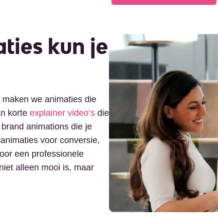
ties kun je
 maken we animaties die
an korte
explainer video’s
die
 brand animations die je
animaties voor conversie,
voor een professionele
niet alleen mooi is, maar