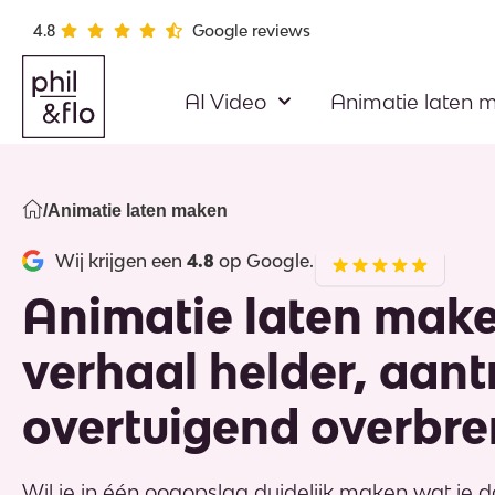
4.8
Google reviews
AI Video
Animatie laten 
/
Animatie laten maken
Wij krijgen een
4.8
op Google.
Animatie laten make
verhaal helder, aant
overtuigend overbre
Wil je in één oogopslag duidelijk maken wat je d