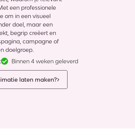
et een professionele
ie om in een visueel
onder doel, maar een
kt, begrip creëert en
ngspagina, campagne of
en doelgroep.
t
Binnen 4 weken geleverd
imatie laten maken?