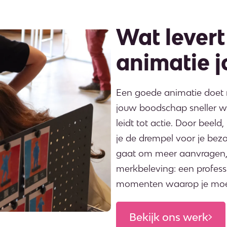
Wat levert
animatie j
Een goede animatie doet m
jouw boodschap sneller w
leidt tot actie. Door beel
je de drempel voor je bezo
gaat om meer aanvragen, be
merkbeleving: een professi
momenten waarop je moet
Bekijk ons werk