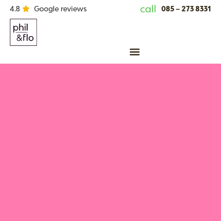
call
085 – 273 8331
4.8
Google reviews
Animatie laten maken