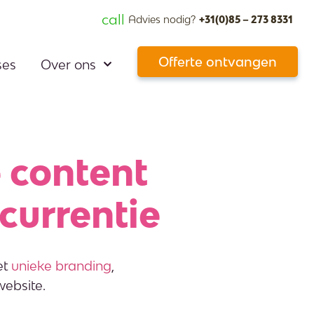
call
Advies nodig?
+31(0)85 – 273 8331
Offerte ontvangen
ses
Over ons
 content
currentie
et
unieke branding
,
ebsite.