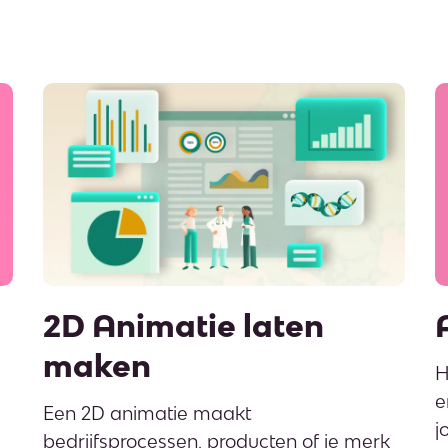
2D Animatie laten
maken
H
e
Een 2D animatie maakt
j
bedrijfsprocessen, producten of je merk