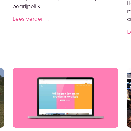
f
begrijpelijk
m
Lees verder
c
L