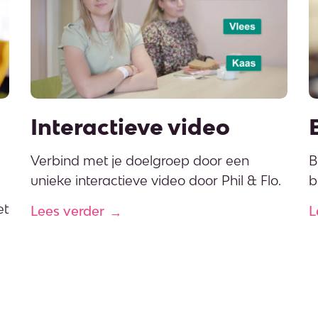
Interactieve video
Verbind met je doelgroep door een
B
unieke interactieve video door Phil & Flo.
b
et
Lees verder
L