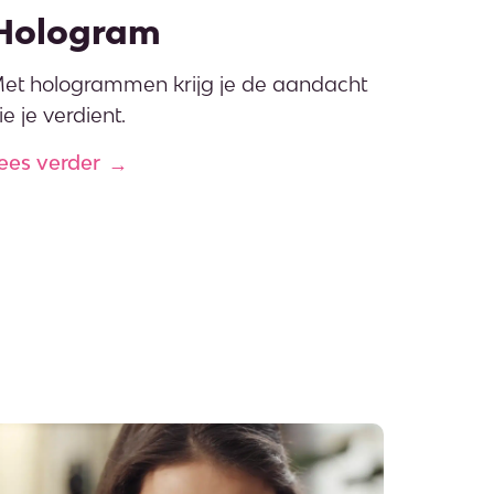
Hologram
et hologrammen krijg je de aandacht
ie je verdient.
ees verder