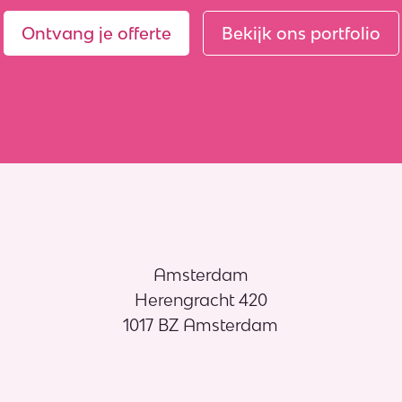
Ontvang je offerte
Bekijk ons portfolio
Amsterdam
Herengracht 420
1017 BZ Amsterdam