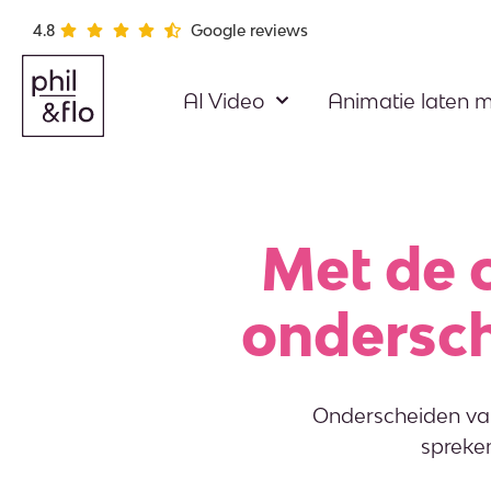
4.8
Google reviews
AI Video
Animatie laten 
Met de
ondersch
Onderscheiden van
spreke