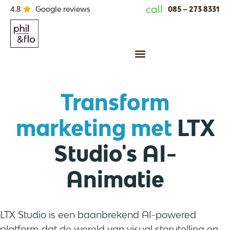
call
085 – 273 8331
4.8
Google reviews
Animatie laten maken
Transform
marketing met
LTX
Studio's AI-
Animatie
LTX Studio is een baanbrekend AI-powered
platform dat de wereld van visual storytelling en